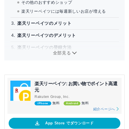
その他のおすすめショップ
楽天リーベイツには毎週新しいお店が増える
楽天リーベイツのメリット
楽天リーベイツのデメリット
楽天リーベイツの登録方法
全部見る
楽天リーベイツの使い方
楽天リーベイツで獲得したポイントの活用方法
は？
楽天リーベイツ: お買い物でポイント高還
楽天カードの支払いに利用
元
期間限定ポイントは楽天ペイがおすすめ
Rakuten Group, Inc.
無料
無料
iPhone
Android
楽天市場では利用しない
紹介ページへ
楽天リーベイツで効率良くポイントを獲得する方
法
App Store でダウンロード