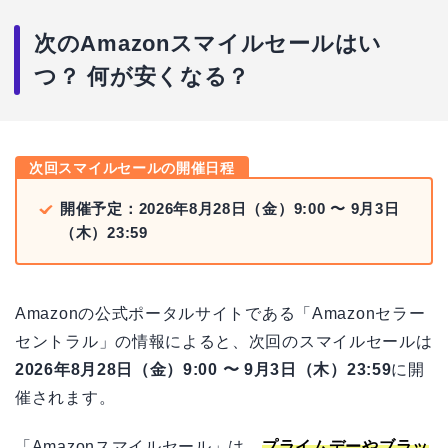
Amazon Echoシリーズ
次のAmazonスマイルセールはい
Fireタブレットシリーズ
Apple製品
つ？ 何が安くなる？
テレビ・レコーダー
洗濯機
冷蔵庫
次回スマイルセールの開催日程
その他の生活家電
開催予定：2026年8月28日（金）9:00 〜 9月3日
PC周辺機器
（木）23:59
食品・飲料・消耗品
Amazonの公式ポータルサイトである「Amazonセラー
セントラル」の情報によると、次回のスマイルセールは
2026年8月28日（金）9:00 〜 9月3日（木）23:59
に開
催されます。
「Amazonスマイルセール」は、
プライムデーやブラッ