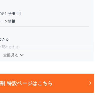
ガ割と併用可】
ペーン情報
できる
枚配布される
きない
全部見る
商品は？
い方
ガ割 特設ページはこちら