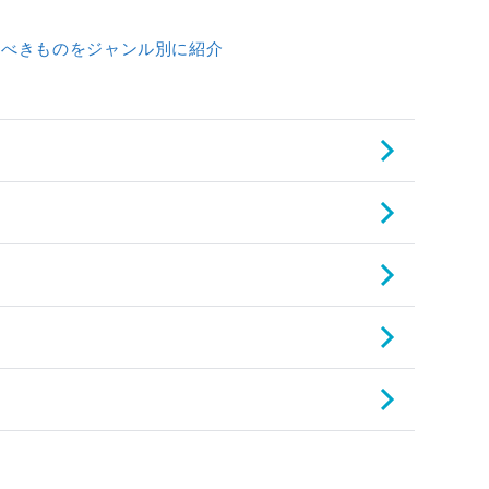
よう
買うべきものをジャンル別に紹介
の注意点
を楽しもう！