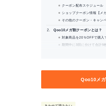
クーポン配布スケジュール
ショップクーポン情報【メ
その他のクーポン・キャン
Qoo10メガ割クーポンとは？
対象商品を20％OFFで購入
期間中に3回に分けて合計9
カートクーポンと併用はで
メガ割クーポンを使うべき
メガ割クーポンの取得方法と使
メガ割クーポンの取得方法
Qoo10メ
メガ割クーポンの使い方
メガ割クーポンを譲渡する方法
クーポンの送り方
あわせて読みたい