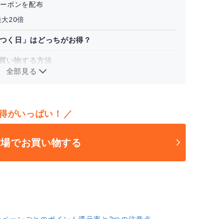
なクーポンを配布
大20倍
のつく日」はどっちがお得？
買い物する方法
全部見る
イント4倍
元率アップ！
さらにお得に！
得がいっぱい！
の注意点
市場でお買い物する