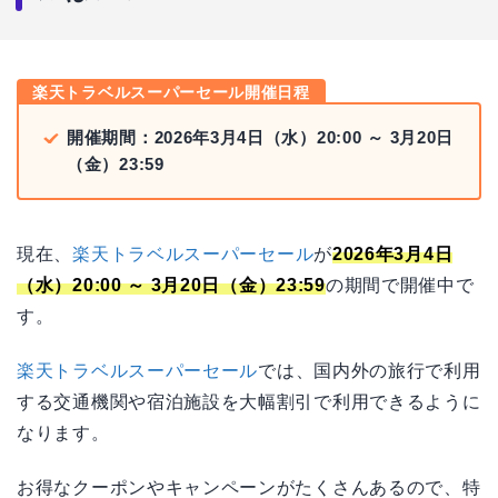
楽天トラベルスーパーセールのお得な旅行例を紹
介
国内旅行
楽天トラベルスーパーセール開催日程
海外旅行
開催期間：2026年3月4日（水）20:00 ～ 3月20日
楽天トラベルを利用するときの注意点
（金）23:59
楽天トラベルのキャンセルについて
楽天トラベルは新幹線のみの予約はできない
現在、
楽天トラベルスーパーセール
が
2026年3月4日
人気のプランはすぐなくなるため、日程を把握し
（水）20:00 ～ 3月20日（金）23:59
の期間で開催中で
て早めにチェックしておこう
す。
楽天トラベルスーパーセール
では、国内外の旅行で利用
する交通機関や宿泊施設を大幅割引で利用できるように
なります。
お得なクーポンやキャンペーンがたくさんあるので、特